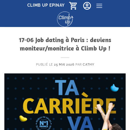
Passer
CLIMB UP EPINAY
au
contenu
17-06 Job dating à Paris : deviens
moniteur/monitrice à Climb Up !
PUBLIÉ LE
25 MAI 2026
PAR
CATHY