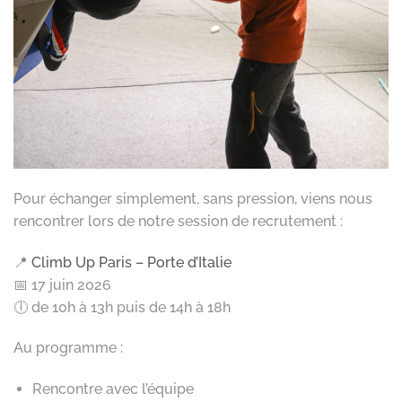
Pour échanger simplement, sans pression, viens nous
rencontrer lors de notre session de recrutement :
📍
Climb Up Paris – Porte d’Italie
📅 17 juin 2026
🕕 de 10h à 13h puis de 14h à 18h
Au programme :
Rencontre avec l’équipe