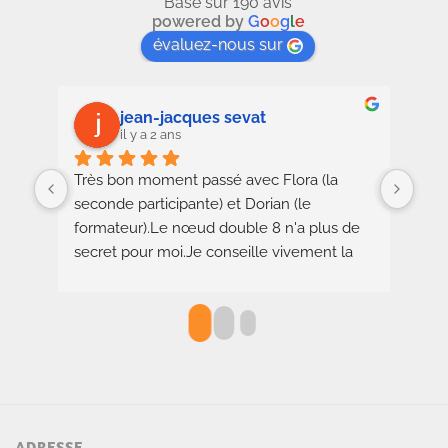
Basé sur 190 avis
powered by
G
o
o
g
l
e
évaluez-nous sur
jean-jacques sevat
il y a 2 ans
Très bon moment passé avec Flora (la 
Equi
seconde participante) et Dorian (le 
avec
formateur).Le nœud double 8 n'a plus de 
Dori
secret pour moi.Je conseille vivement la 
aut
séance d'initiation
cha
Env
pisc
au d
mais
bien
ADRESSE