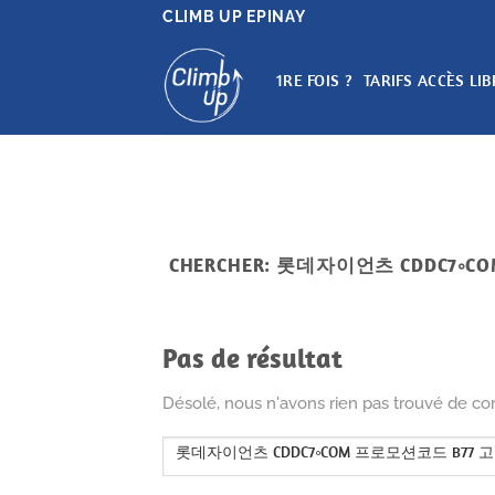
Passer
CLIMB UP EPINAY
au
contenu
1RE FOIS ?
TARIFS ACCÈS LIB
CHERCHER:
롯데자이언츠 CDDC7༚
Pas de résultat
Désolé, nous n'avons rien pas trouvé de co